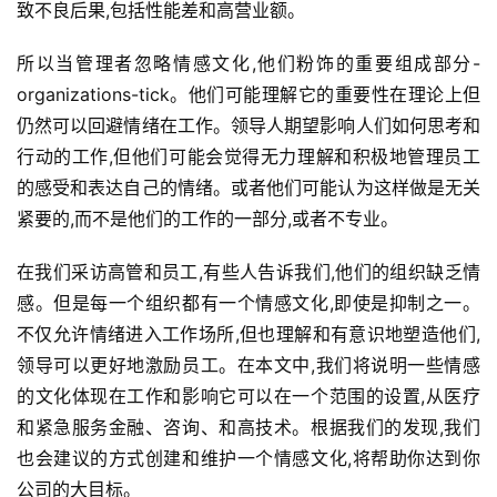
致不良后果,包括性能差和高营业额。
请
公
所以当管理者忽略情感文化,他们粉饰的重要组成部分- 
开
课
organizations-tick。他们可能理解它的重要性在理论上但
仍然可以回避情绪在工作。领导人期望影响人们如何思考和
M
行动的工作,但他们可能会觉得无力理解和积极地管理员工
B
的感受和表达自己的情绪。或者他们可能认为这样做是无关
A
紧要的,而不是他们的工作的一部分,或者不专业。
咨
询
在我们采访高管和员工,有些人告诉我们,他们的组织缺乏情
问
感。但是每一个组织都有一个情感文化,即使是抑制之一。
答
不仅允许情绪进入工作场所,但也理解和有意识地塑造他们,
领导可以更好地激励员工。在本文中,我们将说明一些情感
的文化体现在工作和影响它可以在一个范围的设置,从医疗
和紧急服务金融、咨询、和高技术。根据我们的发现,我们
也会建议的方式创建和维护一个情感文化,将帮助你达到你
公司的大目标。