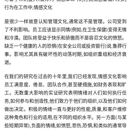
页
行为在工作中,情感文化
方
是很少一样故意认知管理文化,通常这不是管理。公司受到
楠
了不利影响。员工应该显示同情(例如,在卫生保健)变得无情
备
和冷漠。团队将受益于快乐和骄傲而不是容忍文化的愤怒。
考
评
缺乏一个健康的人的恐惧(在安全公司或投资银行)说,鲁莽行
论
事。影响尤其具有破坏性的动荡时期,如组织重组和经济衰
退。
院
校
在我们的研究在过去的十年里,我们已经发现,情感文化影响
新
员工满意度、倦怠、团队合作,甚至硬措施,如财务表现和旷
闻
工。无数重大影响的实证研究表明情绪对人们如何执行任
务,如何参与和创造性,他们致力于他们的组织,以及他们如何
M
做出决定。积极的情绪一直与更好的性能,质量,和客户维修
B
这种角色和行业的适用,在不同的组织水平。另一方面(与某
A
些短期异常),负面的情绪,如愤怒,悲伤,恐惧,和类似的通常导
申