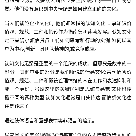
组织是少数。大多数公司很少关注应该如何——员工或感
觉。他们没有意识到中央情绪是如何建立正确的文化。
当人们谈论企业文化时,他们通常指的认知文化:共享知识价
值观、规范、工件和假设作为指南集团蓬勃发展。认知文化
定下基调小额信贷员工们如何思考和行动的实例,如何以客
户为中心,创新、具团队精神的,或竞争或应。
认知文化无疑是重要的一个组织的成功。但那只是故事的一
部分。其他重要的部分是我们所说的情感文化:共享情感价
值观、规范、工件和假设管理情绪的人在工作和表达抑制和
哪一个更好。虽然这里的关键区别是思维与感觉,文化也传
播不同的两种类型:认知文化通常是口头传达,而情感文化往
往是转达了
通过肢体语言和面部表情等非语言的暗示。
首
尽管学术的复兴(被称为“情感革命”)的方式情感塑造人们的