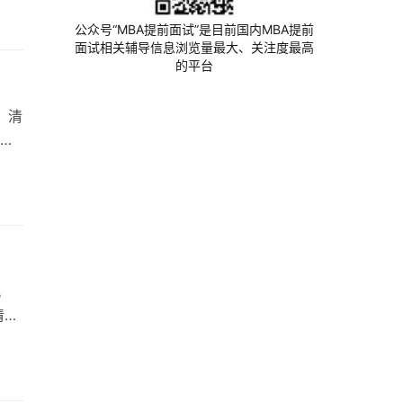
分，
公众号“MBA提前面试”是目前国内MBA提前
面试相关辅导信息浏览量最大、关注度最高
的平台
，清
玩
应变
经
。
清楚
于通
挂一