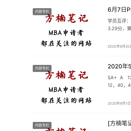
6月7日
内部专栏
学员互评： 
3.29分，
29，1.9
得这场水平
2020年6月20日
阶段。顶尖
2020
内部专栏
SA+ A 
12，40，
28，31，4
2020年6月1日 2
[方楠笔记
内部专栏