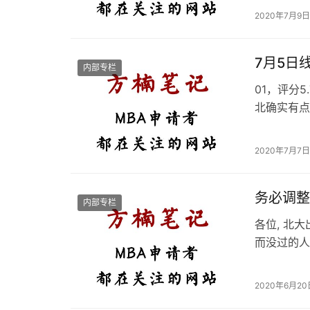
快调整10
2020年7月9日 
并列第三，
7月5日
内部专栏
01，评分
北确实有点
情怀之类的
较差，有背
2020年7月7日 
备，不算彻
达…
务必调整
内部专栏
各位, 北
而没过的人
的意识到，
过第一批的
2020年6月20日
些，这是常