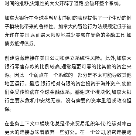
时间的推移,灾难性的大火开辟了道路,会破坏整个系统。
M
B
加拿大银行在全球金融危机期间的表现提供了一个生动的例
A
子模块化带来的鲁棒性。加拿大的冒险行为法规规定低于被
申
允许在美国,从而最大限度地减少暴露在复杂的金融工具,如
请
公
债务抵押债券,
开
课
创建隐藏连接在美国公司和建立系统性风险。此外,加拿大
银行零售存款的比例较高,通常是更可靠的比其他的资金来
M
源。因此一个弱点在一个系统的一部分是不太可能导致其他
B
地区运行。最后,银行相对有限的资金投资于海外资产,使他
A
们免受传染病在全球金融体系。感谢这个模块化,加拿大银
咨
行主要从危机中安然无恙。没有需要的资本重组或政府担
询
保。
问
答
在业务上下文中模块化总是带来贸易组织年代:绝缘对冲击
更大的连接意味着放弃一些好处。在一个公司,紧密连接跨