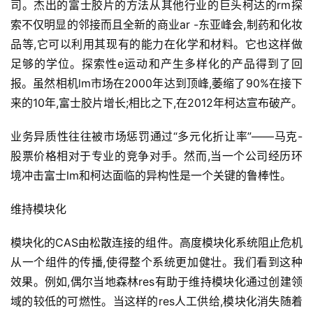
司。杰出的富士胶片的方法从其他行业的巨头柯达的rm探
索不仅明显的邻接而且全新的商业ar -东亚峰会,制药和化妆
品等,它可以利用其现有的能力在化学和材料。它也这样做
首
足够的学位。探索性e运动和产生多样化的产品得到了回
页
报。虽然相机lm市场在2000年达到顶峰,萎缩了90%在接下
来的10年,富士胶片增长;相比之下,在2012年柯达宣布破产。
方
楠
业务异质性往往被市场惩罚通过“多元化折让率”——马克-
备
股票价格相对于专业的竞争对手。然而,当一个公司经历环
考
境冲击富士lm和柯达面临的异构性是一个关键的鲁棒性。
评
论
维持模块化
院
模块化的CAS由松散连接的组件。高度模块化系统阻止危机
校
从一个组件的传播,使得整个系统更加健壮。我们看到这种
新
效果。例如,偶尔当地森林res有助于维持模块化通过创建领
闻
域的较低的可燃性。当这样的res人工供给,模块化消失随着