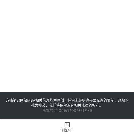
M
B
A
申
请
公
开
课
M
B
A
咨
询
方楠笔记网站MBA相关信息均为原创，任何未经明确书面允许的复制、改编均
问
视为抄袭，我们将保留追究相关法律的权利。
备案号:京ICP备14002851号-9
答
评估入口