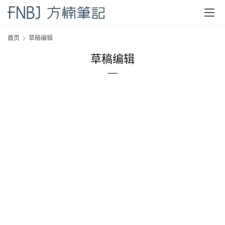
首
首页
草稿编辑
页
草稿编辑
方
楠
备
考
评
论
院
校
新
闻