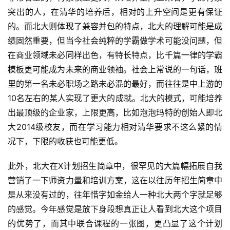
突出的人，在清华的培养后，相对的上升空间是更有保证
M
的。而北大则体现了兼容并包的特点，北大的理解可能是成
B
绩固然重要，但当今社会纯粹的学霸做学术可能没问题，但
A
在商业领域未必同样出色，有特长特点，比千篇一律的学霸
申
模板更可能成为未来的商业领袖。社会上常说的一句话，班
请
公
里的第一名未必职场之路未必混的最好，而往往是中上游的
开
10名左右的某人实现了更大的成就。北大的模式，可能培养
课
出最顶级的企业家，上限更高，比如泡泡玛特的创始人即北
大2014级校友，而在学习能力相对清华要求不这么紧的情
M
况下，下限的收获也可能更低。
B
A
此外，北大在X计划招生简章中，很罕见的大篇幅拓展自我
咨
营销了一下师资力量和培训方案，这在以往历年招生简章中
询
是从来没有过的，往年惜字如金给人一种北大两个字就足够
问
的感觉。今年感觉是放下身段想真正让人看到北大这个项目
答
的优势了，而其中联合课程的一张图，更凸显了这个计划