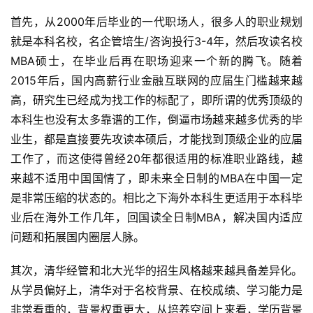
首先，从2000年后毕业的一代职场人，很多人的职业规划
就是本科名校，名企管培生/咨询投行3-4年，然后攻读名校
MBA硕士，在毕业后再在职场迎来一个新的腾飞。随着
首
2015年后，国内高薪行业金融互联网的应届生门槛越来越
页
高，研究生已经成为找工作的标配了，即所谓的优秀顶级的
本科生也没有太多靠谱的工作，倒逼市场越来越多优秀的毕
方
业生，都是直接要先攻读本硕后，才能找到顶级企业的应届
楠
工作了，而这使得曾经20年都很适用的标准职业路线，越
备
来越不适用中国国情了，即未来全日制的MBA在中国一定
考
是非常压缩的状态的。相比之下海外本科生更适用于本科毕
评
论
业后在海外工作几年，回国读全日制MBA，解决国内适应
问题和拓展国内圈层人脉。
院
其次，清华经管和北大光华的招生风格越来越具备差异化。
校
新
从学员偏好上，清华对于名校背景、在校成绩、学习能力是
闻
非常看重的，背景权重更大，从培养空间上来看，学历背景