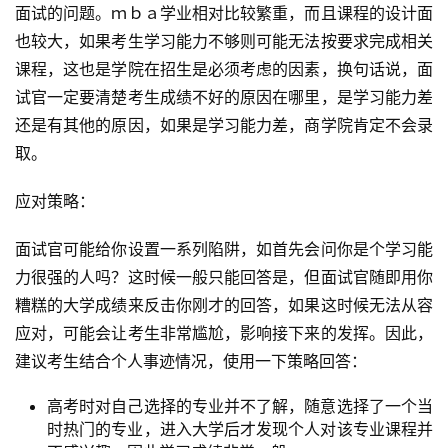
面试的问题。ｍｂａ学业相对比较繁重，而且课程的设计面
也较大，如果考生学习能力不够则可能无法按要求完成相关
首
课程，这也是学院在招生是必须考虑的因素，换句话说，面
页
试官一定要清楚考生成绩不好的原因在哪里，是学习能力差
还是有其他的原因，如果是学习能力差，商学院肯定不会录
方
取。
楠
备
应对策略：
考
评
面试官可能给你设置一系列陷阱，如首先会问你是个学习能
论
力很强的人吗？这时候一般只能回答是，但面试官随即用你
糟糕的大学成绩来反击你刚才的回答，如果这时候无法从容
院
应对，可能会让考生非常尴尬，影响接下来的发挥。因此，
校
建议考生结合个人事迹情况，使用一下策略回答：
新
闻
高考时对自己选择的专业并不了解，随意选择了一个当
时热门的专业，进入大学后才发现个人对该专业课程并