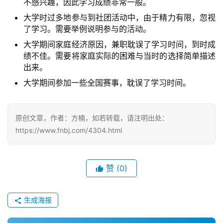
M
不感兴趣，因此学习成绩非常一般。
B
大学时过多地参与到社团活动中，由于精力有限，忽视
A
了学习。需要举例说明参与的活动。
申
大学期间家庭经济原因，兼职耽误了学习时间，到时成
请
绩不佳。需要将家庭实际的困难与当时的选择简单描述
公
出来。
开
大学期间参加一些全国赛事，耽误了学习时间。
课
M
原创文章，作者：方楠，如若转载，请注明出处：
B
https://www.fnbj.com/4304.html
A
咨
询
赞
(0)
问
答
生成海报