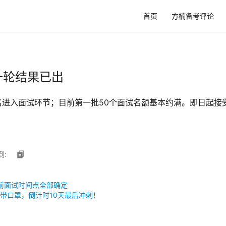
首页
方楠备考评论
一轮结果已出
0名进入面试环节；目前第一批50个面试名额基本约满。即日起接
到:
提前面试时间点全部确定
带口罩，倒计时10天最后冲刺！