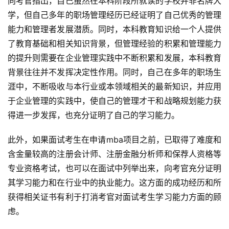
向考官指出，自己虽然在本科阶段所就读的学校并非名牌大
M
学，但自己多年的职场管理经历已经证明了自己优秀的管理
B
A
能力和管理者发展潜质。同时，本科教育知识给一个人提供
申
了教育基础和相关知识背景，但管理经验的积累和管理能力
请
的提升则需要在企业管理实践中不断积累和发展，本科教育
公
背景往往并不发挥决定性作用。同时，自己在多年的职场生
开
涯中，不断吸收与本行业或本领域相关的最新知识，并应用
课
于企业管理的实践中，使自己的管理才干和战略规划能力获
得进一步发挥，也充分证明了自己的学习能力。
M
B
此外，如果面试考生在申请mba项目之前，已取得了难度和
A
含金量较高的注册会计师、注册金融分析师和保荐人资格等
咨
询
专业资格考试，也可以在面试中列举出来，向考官充分证明
问
其学习能力和在行业中的执业能力。这方面的成功经历和所
答
获得相关证书有利于打消考官对面试考生学习能力方面的顾
虑。