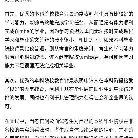
首先，优秀的本科院校教育背景通常表明考生具有比较好的
学习能力，能够高效地完成学习任务，从而通常有能力顺利
首
页
完成在mba的学业，因为学习负担过重而无法按时完成课程
学习和毕业论文答辩的概率很小，相比之下，如果本科毕业
方
院校背景比较普通，则从考官的角度来讲，考生的学习能力
楠
很有可能相对较低，进入商学院攻读mba后，有可能因学习
备
能力不是很强无法完成相关学业。
考
评
其次，优秀的本科院校教育背景表明申请人在本科阶段接受
论
了良好的大学教育，有利于其在毕业后的职业生涯中获得较
好的发展，同时也有利于其管理能力获得社会和企业界的认
院
可。
校
新
在面试中，当考官问及面试考生对自己的本科毕业院校并非
闻
名校的事实的看法时，考生应当体现出足够的信心，并明确