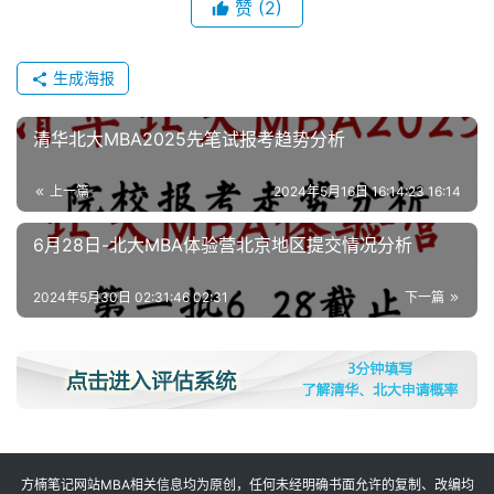
闻
赞
(2)
M
生成海报
B
A
清华北大MBA2025先笔试报考趋势分析
申
请
上一篇
2024年5月16日 16:14:23 16:14
公
开
6月28日-北大MBA体验营北京地区提交情况分析
课
2024年5月30日 02:31:46 02:31
下一篇
M
B
A
咨
询
问
答
方楠笔记网站MBA相关信息均为原创，任何未经明确书面允许的复制、改编均