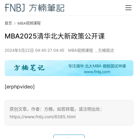
首页
MBA视频课程
MBA2025清华北大新政策公开课
首
页
2024年5月22日 04:45:27 04:45
MBA视频课程
,
方楠观点
方
楠
备
考
[erphpvideo]
评
论
原创文章，作者：方楠，如若转载，请注明出处：
院
https://www.fnbj.com/6585.html
校
新