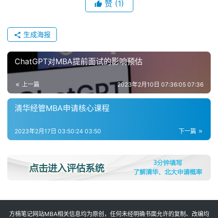
闻
赞
(1)
M
生成海报
B
A
ChatGPT对MBA提前面试的影响预估
申
请
上一篇
2023年2月10日 07:36:05 07:36
公
开
清华经管MBA申请核心课程
课
2023年2月17日 03:50:24 03:50
下一篇
M
B
A
咨
询
问
答
方楠笔记网站MBA相关信息均为原创，任何未经明确书面允许的复制、改编均