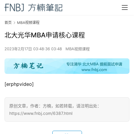
首页
MBA视频课程
北大光华MBA申请核心课程
首
页
2023年2月17日 03:48:36 03:48
MBA视频课程
方
楠
备
考
[erphpvideo]
评
论
原创文章，作者：方楠，如若转载，请注明出处：
院
https://www.fnbj.com/6387.html
校
新