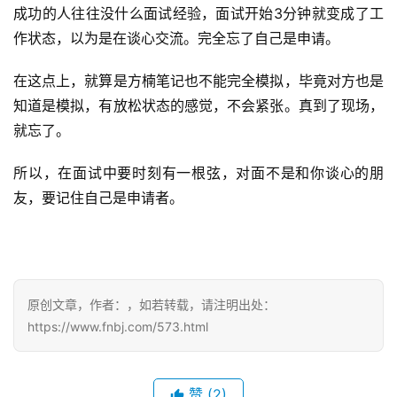
楠
成功的人往往没什么面试经验，面试开始3分钟就变成了工
备
作状态，以为是在谈心交流。完全忘了自己是申请。
考
评
在这点上，就算是方楠笔记也不能完全模拟，毕竟对方也是
论
知道是模拟，有放松状态的感觉，不会紧张。真到了现场，
就忘了。
院
校
所以，在面试中要时刻有一根弦，对面不是和你谈心的朋
新
闻
友，要记住自己是申请者。
M
B
A
原创文章，作者：，如若转载，请注明出处：
申
https://www.fnbj.com/573.html
请
公
开
赞
(2)
课