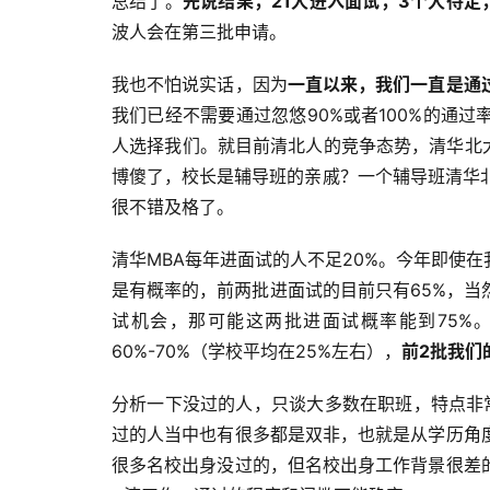
总结了。
先说结果，21人进入面试，3个人待定
波人会在第三批申请。
我也不怕说实话，因为
一直以来，我们一直是通
我们已经不需要通过忽悠90%或者100%的通
人选择我们。就目前清北人的竞争态势，清华北大5
博傻了，校长是辅导班的亲戚？一个辅导班清华北
很不错及格了。
清华MBA每年进面试的人不足20%。今年即使
是有概率的，前两批进面试的目前只有65%，
试机会，那可能这两批进面试概率能到75%
60%-70%（学校平均在25%左右），
前2批我们
分析一下没过的人，只谈大多数在职班，特点非
过的人当中也有很多都是双非，也就是从学历角
很多名校出身没过的，但名校出身工作背景很差