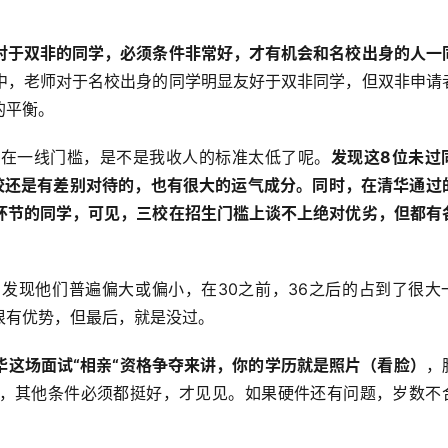
对于双非的同学，必须条件非常好，才有机会和名校出身的人一
中，老师对于名校出身的同学明显友好于双非同学，但双非申请
的平衡。
不在一线门槛，是不是我收人的标准太低了呢。
发现这8位未过
校还是有差别对待的，也有很大的运气成分。同时，在清华通过
环节的同学，可见，三校在招生门槛上谈不上绝对优劣，但都有
发现他们普遍偏大或偏小，在30之前，36之后的占到了很大
很有优势，但最后，就是没过。
华这场面试“相亲“资格争夺来讲，你的学历就是照片（看脸）
，
，其他条件必须都挺好，才见见。如果硬件还有问题，岁数不