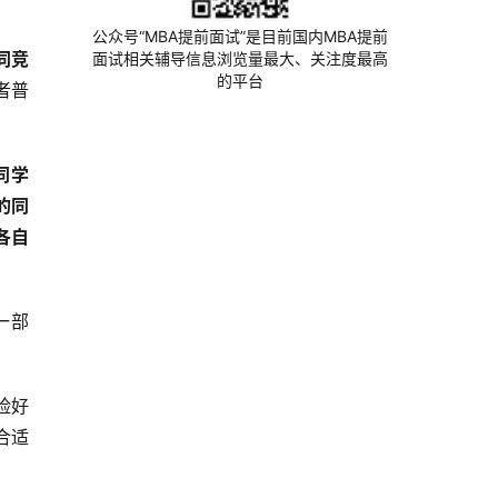
公众号“MBA提前面试”是目前国内MBA提前
同竞
面试相关辅导信息浏览量最大、关注度最高
的平台
者普
同学
的同
各自
一部
脸好
合适