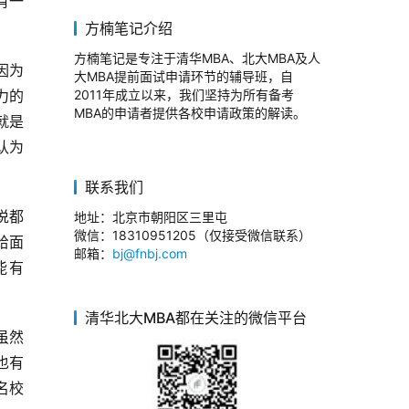
有一
方楠笔记介绍
方楠笔记是专注于清华MBA、北大MBA及人
因为
大MBA提前面试申请环节的辅导班，自
力的
2011年成立以来，我们坚持为所有备考
MBA的申请者提供各校申请政策的解读。
就是
认为
联系我们
说都
地址：北京市朝阳区三里屯
微信：18310951205（仅接受微信联系）
给面
邮箱：
bj@fnbj.com
能有
清华北大MBA都在关注的微信平台
虽然
也有
名校