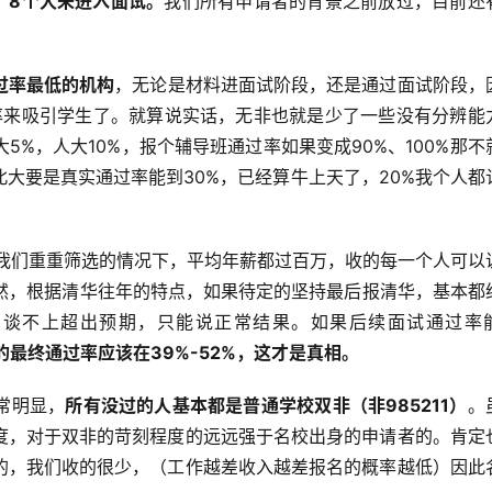
，8个人未进入面试。
我们所有申请者的背景之前放过，目前还
过率最低的机构
，无论是材料进面试阶段，还是通过面试阶段，
过率来吸引学生了。就算说实话，无非也就是少了一些没有分辨能
%，人大10%，报个辅导班通过率如果变成90%、100%那不
大要是真实通过率能到30%，已经算牛上天了，20%我个人都
在我们重重筛选的情况下，平均年薪都过百万，收的每一个人可以
当然，根据清华往年的特点，如果待定的坚持最后报清华，基本都
。谈不上超出预期，只能说正常结果。如果后续面试通过率
的最终通过率应该在39%-52%，这才是真相。
常明显，
所有没过的人基本都是普通学校双非（非985211）
。
度，对于双非的苛刻程度的远远强于名校出身的申请者的。肯定
的，我们收的很少，（工作越差收入越差报名的概率越低）因此