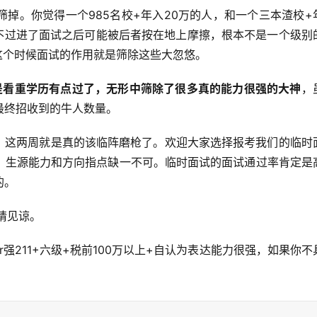
掉。你觉得一个985名校+年入20万的人，和一个三本渣校+
，不过进了面试之后可能被后者按在地上摩擦，根本不是一个级别
这个时候面试的作用就是筛除这些大忽悠。
是看重学历有点过了，无形中筛除了很多真的能力很强的大神
，
最终招收到的牛人数量。
试，这两周就是真的该临阵磨枪了。欢迎大家选择报考我们的临时
，生源能力和方向指点缺一不可。临时面试的面试通过率肯定是
的。
请见谅。
强211+六级+税前100万以上+自认为表达能力很强，如果你不