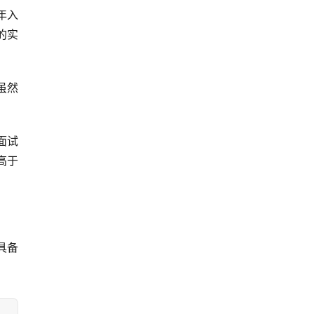
年入
的实
虽然
面试
高于
具备