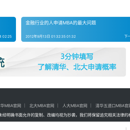
金融行业的人申请MBA的最大问题
 02:25
2012年9月13日 01:32:35 01:32
下
华MBA官网
北大MBA官网
人大MBA官网
清华五道口MBA官
何未经明确书面允许的复制、改编均视为抄袭，我们将保留追究相关法律的