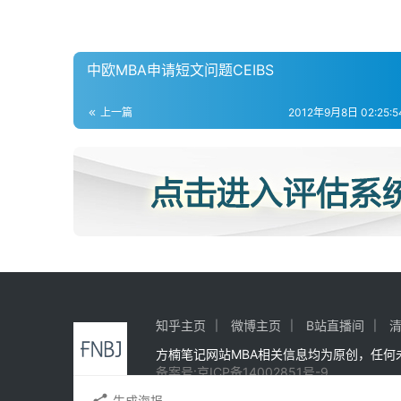
中欧MBA申请短文问题CEIBS
上一篇
2012年9月8日 02:25:54
知乎主页
微博主页
B站直播间
清
方楠笔记网站MBA相关信息均为原创，任
备案号:京ICP备14002851号-9
生成海报