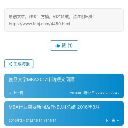
院
校
新
原创文章，作者：方楠，如若转载，请注明出处：
闻
https://www.fnbj.com/4450.html
M
B
赞
(1)
A
申
生成海报
请
公
复旦大学MBA2017申请短文问题
开
课
上一篇
2016年3月27日 22:42:28 22:42
M
MBA行业重要新闻及FNBJ月总结 2016年3月
B
A
2016年3月31日 16:14:51 16:14
下一篇
咨