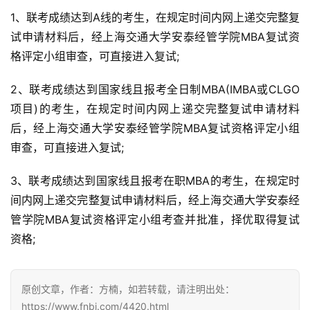
方
1、联考成绩达到A线的考生，在规定时间内网上递交完整复
楠
试申请材料后，经上海交通大学安泰经管学院MBA复试资
备
格评定小组审查，可直接进入复试;
考
评
2、联考成绩达到国家线且报考全日制MBA(IMBA或CLGO
论
项目)的考生，在规定时间内网上递交完整复试申请材料
后，经上海交通大学安泰经管学院MBA复试资格评定小组
院
校
审查，可直接进入复试;
新
闻
3、联考成绩达到国家线且报考在职MBA的考生，在规定时
间内网上递交完整复试申请材料后，经上海交通大学安泰经
M
管学院MBA复试资格评定小组考查并批准，择优取得复试
B
资格;
A
申
请
原创文章，作者：方楠，如若转载，请注明出处：
公
https://www.fnbj.com/4420.html