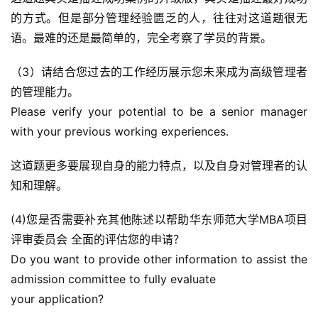
论
的方式。但是部分管理经验匮乏的人，往往对这道题很无
语。最难的还是最简单的，完全考察了学员的背景。
院
校
（3）请结合您过去的工作经历展示您未来成为高级管理者
新
的管理能力。
闻
Please verify your potential to be a senior manager 
with your previous working experiences.
M
B
这道题更多要展现自身的能力特点，以及自身对管理者的认
A
知和理解。
申
请
(4)您是否需要补充其他陈述以帮助华东师范大学MBA项目
公
开
评审委员会 全面的评估您的申请？
课
Do you want to provide other information to assist the 
admission committee to fully evaluate
M
your application?
B