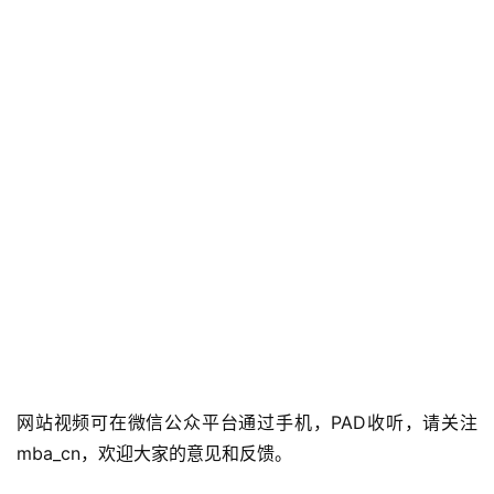
方
楠
备
考
评
论
院
校
新
闻
M
B
网站视频可在微信公众平台通过手机，PAD收听，请关注
A
mba_cn，欢迎大家的意见和反馈。
申
请