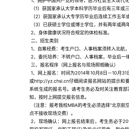
 1、拥护中国共产党的领导，愿为社会主义现代
 （1）获国家承认大学本科学历毕业后有三年或三
 （2）获国家承认大专学历毕业后连续工作五年或
 （3）已获硕士学位或博士学位，并有两年或两年
 2、身体健康状况符合规定的体检标准。 
 二、招生类别 
 1、自筹经费：考生户口、人事档案须转入北航
 2、委托培养：不转户口、人事档案，毕业后一
 三、报名程序（网上报名与现场照相确认） 
 1、网上报名：时间为2014年10月8日－10
或
http://yz.chsi.cn
仔细阅读报名网站的提示和
系统生成的报名号。请考生务必及时关注教育部
知，按时上网提交报名信息。 
 （注意：报考我校MBA的考生必须选择“北京航空航天大学”为报考点，并在网上报名期间进行网上支付报名费，本考
点不接收现场交费）。 
 2、现场确认：网上报名结束后，考生务必于2014年11月中旬，凭报名号、有效身份证件(本人第二代居民身份证、