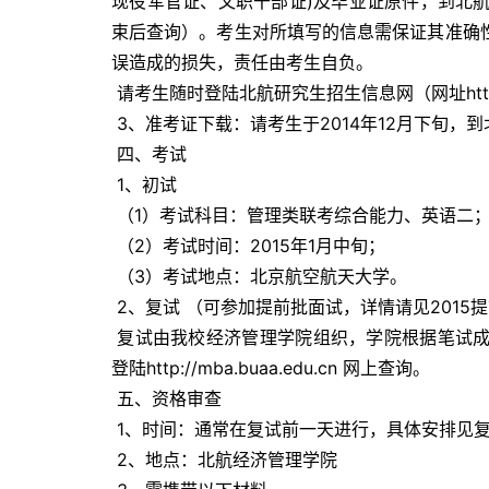
现役军官证、文职干部证)及毕业证原件，到北
束后查询）。考生对所填写的信息需保证其准确
误造成的损失，责任由考生自负。 
 请考生随时登陆北航研究生招生信息网（网址
ht
 3、准考证下载：请考生于2014年12月下旬
 四、考试 
 1、初试   
 （1）考试科目：管理类联考综合能力、英语二；
 （2）考试时间：2015年1月中旬； 
 （3）考试地点：北京航空航天大学。 
 2、复试 （可参加提前批面试，详情请见2015
 复试由我校经济管理学院组织，学院根据笔试成绩确定复试分数线进行差额复试，复试相关信息请于分数线公布后
登陆
http://mba.buaa.edu.cn
 网上查询。 
 五、资格审查 
 1、时间：通常在复试前一天进行，具体安排见复
 2、地点：北航经济管理学院 