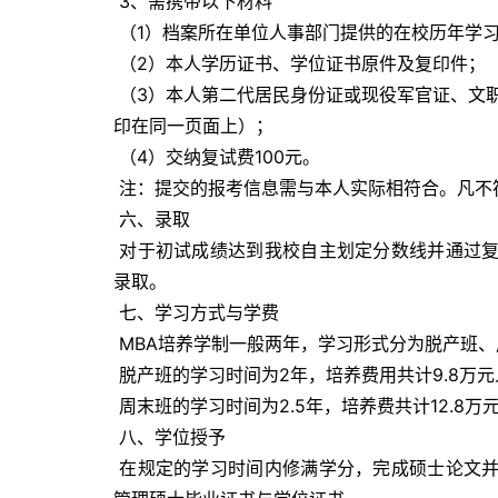
 3、需携带以下材料 
 （1）档案所在单位人事部门提供的在校历年学
 （2）本人学历证书、学位证书原件及复印件； 
 （3）本人第二代居民身份证或现役军官证、文职干部证的原件及复印件（复印件纸型为A4纸，身份证正、反面需复
印在同一页面上）； 
 （4）交纳复试费100元。 
 注：提交的报考信息需与本人实际相符合。凡不
 六、录取 
 对于初试成绩达到我校自主划定分数线并通过复试的考生，我校将依据德、智、体全面衡量、择优录取的原则进行
录取。 
 七、学习方式与学费 
 MBA培养学制一般两年，学习形式分为脱产班
 脱产班的学习时间为2年，培养费用共计9.8万
 周末班的学习时间为2.5年，培养费共计12.8
 八、学位授予 
 在规定的学习时间内修满学分，完成硕士论文并通过论文答辩者，经学校审核批准后，授予北京航空航天大学工商