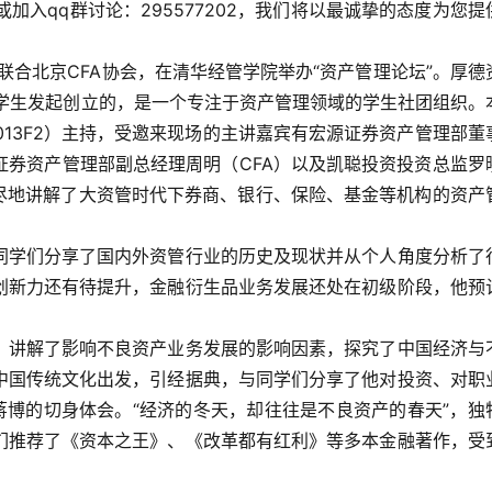
，或加入qq群讨论：295577202，我们将以最诚挚的态度为您提
部联合北京CFA协会，在清华经管学院举办“资产管理论坛”。厚德
校学生发起创立的，是一个专注于资产管理领域的学生社团组织。
013F2）主持，受邀来现场的主讲嘉宾有宏源证券资产管理部董
证券资产管理部副总经理周明（CFA）以及凯聪投资投资总监罗
详尽地讲解了大资管时代下券商、银行、保险、基金等机构的资产
。
同学们分享了国内外资管行业的历史及现状并从个人角度分析了
创新力还有待提升，金融衍生品业务发展还处在初级阶段，他预
，讲解了影响不良资产业务发展的影响因素，探究了中国经济与
中国传统文化出发，引经据典，与同学们分享了他对投资、对职
蒋博的切身体会。“经济的冬天，却往往是不良资产的春天”，独
们推荐了《资本之王》、《改革都有红利》等多本金融著作，受