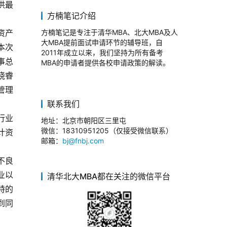
供最
方楠笔记介绍
资产
方楠笔记是专注于清华MBA、北大MBA及人
大MBA提前面试申请环节的辅导班，自
本次
2011年成立以来，我们坚持为所有备考
事总
MBA的申请者提供各校申请政策的解读。
晓睿
管理
联系我们
行业
地址：北京市朝阳区三里屯
微信：18310951205（仅接受微信联系）
计资
邮箱：
bj@fnbj.com
不良
业以
清华北大MBA都在关注的微信平台
特的
到同