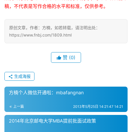
申
稿，不代表是写作合格的水平和标准，仅供参考。
请
公
开
原创文章，作者：方楠，如若转载，请注明出处：
课
https://www.fnbj.com/1809.html
M
B
赞
(0)
A
咨
询
生成海报
问
答
方楠个人微信开通啦：mbafangnan
上一篇
2013年5月25日 14:21:47 14:21
2014年北京邮电大学MBA提前批面试政策