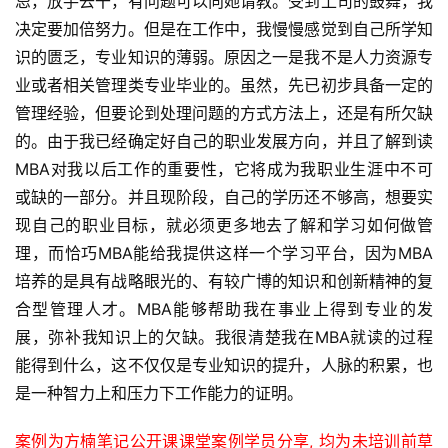
忌，放手去干，有问题可以向她请教。受到上司的鼓舞，我
页
决定要加倍努力。但是在工作中，我慢慢感觉到自己所学知
识的匮乏，专业知识的薄弱。原因之一是我不是人力资源专
方
业或者相关管理类专业毕业的。虽然，先已初步具备一定的
楠
管理经验，但要论到处理问题的方式方法上，还是有所欠缺
备
的。由于我已经确定好自己的职业发展方向，并且了解到读
考
MBA对我以后工作的重要性，它将成为我职业生涯中不可
评
论
或缺的一部分。并且现阶段，自己的学历还不够高，想要实
现自己的职业目标，就必须更多地去了解和学习如何做管
院
理，而恰巧MBA能给我提供这样一个学习平台，因为MBA
校
培养的是具有战略眼光的、有较广博的知识和创新精神的复
新
合型管理人才。MBA能够帮助我在事业上得到专业的发
闻
展，弥补我知识上的欠缺。我很清楚我在MBA就读的过程
能得到什么，这不仅仅是专业知识的提升，人脉的积累，也
M
是一种智力上和压力下工作能力的证明。
B
A
案例为方楠笔记公开课课堂案例学员分享, 均为未培训前草