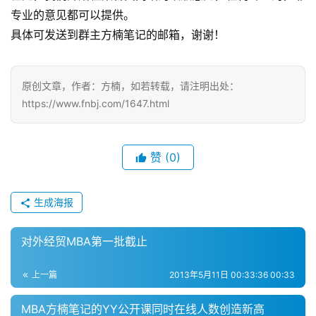
专业的意见都可以提供。
院
具体可发送到群主方楠笔记的邮箱，谢谢！
校
新
闻
原创文章，作者：方楠，如若转载，请注明出处：
https://www.fnbj.com/1647.html
M
B
A
赞
(0)
申
请
公
生成海报
开
课
对外经贸MBA第一批截止
M
上一篇
2013年5月11日 00:33:36 00:33
B
A
MBA方楠笔记的YY公开课同时在线人数创造新高