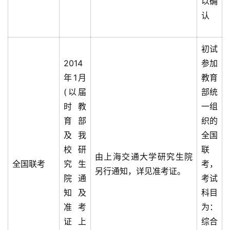
以确
认
初试
2014
参加
年1月
教育
(以届
部统
时教
一组
育部
织的
及我
全国
校研
联
由上海交通大学研究生院
全国联考
究生
考，
另行通知，详见准考证。
院通
考试
知及
科目
准考
为：
证上
综合