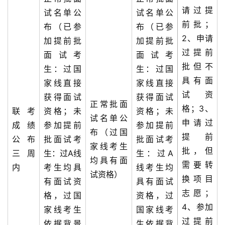
请过提
试名单公
试名单公
前批；
布（已参
布（已参
2、申请
加提前批
加提前批
过提前
面试考
面试考
批但不
生：过国
生：过国
具有面
家线直接
家线直接
试资
获得面试
获得面试
正常批面
格；3、
联考
资格；未
资格；未
试名单公
申请过
成绩
参加提前
参加提前
布（过国
提前
公布
批面试考
批面试考
家线考生
批，但
三周
生：过A线
生：过A
均具有面
需要转
内
考生均具
线考生均
试资格）
换项目
有面试资
具有面试
志愿；
格，过国
资格，过
4、参加
家线考生
国家线考
过提前
依据背景
生依据背