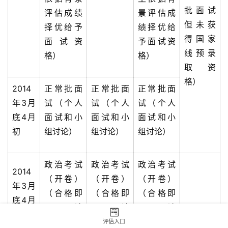
批面试
评估成绩
景评估成
但未获
择优给予
绩择优给
得国家
面试资
予面试资
线预录
格）
格）
取资
格）
2014
正常批面
正常批面
正常批面
年3月
试（个人
试（个人
试（个人
底4月
面试和小
面试和小
面试和小
初
组讨论）
组讨论）
组讨论）
政治考试
政治考试
政治考试
2014
（开卷）
（开卷）
（开卷）
年3月
（合格即
（合格即
（合格即
底4月
可，不计
可，不计
可，不计
初
入总分）
入总分）
入总分）
评估入口