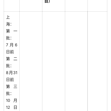
目）
M
B
A
上
申
海：
请
第一
公
开
批：
课
7月6
日前
M
第二
B
批：
A
8月31
咨
日前
询
第三
问
答
批：
10月
12日