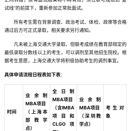
试线”的前提下，重新参加正常批面试。
首
　　所有考生需在背景调查、政治考试、体检、政审等合格
页
通过后方可正式录取，相关要求另行通知。
　　凡未被上海交通大学录取、但联考成绩在教育部规定的
方
楠
最低录取分数线以上的考生，可以调剂至其他招生院校。根
备
据考生意愿，上海交通大学将积极协助考生的调剂事宜。
考
评
具体申请流程日程表如下表
：
论
全日制
业余制
院
MBA项目
业余制
校
MBA项目
（含IMBA
MBA项目
考生对
新
时间
（上海本
项目和
（深圳教
象
闻
部教学
CLGO项
学点）
点）