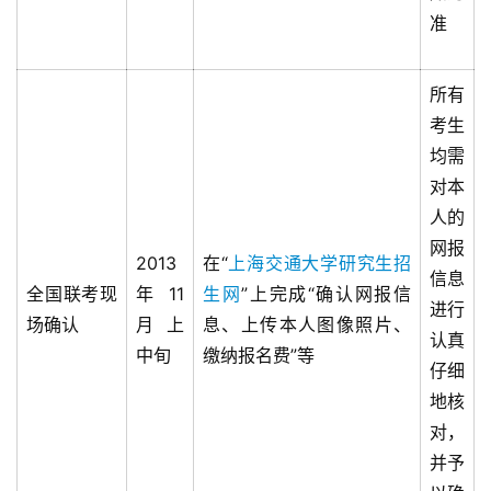
准
所有
考生
均需
对本
人的
网报
2013
在“
上海交通大学研究生招
信息
全国联考现
年11
生网
”上完成“确认网报信
进行
场确认
月上
息、上传本人图像照片、
认真
中旬
缴纳报名费”等
仔细
地核
对，
并予