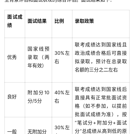
面试成
面试结果
比例
录取政策
绩
联考成绩达到国家线且
国家线预
30%左
政治成绩合格后可直接
优秀
录取（两
右
拟录取，预计在总录取
年有效）
名额的三分之二左右
联考成绩达到国家线后
附加分10
40%左
良好
直接具有正常批面试资
分/5分
右
格（如不参加，以提前
批面试成绩为准），按
“笔试分+附加分+面试
30%左
分”总成绩从高到低的原
一般
无附加分