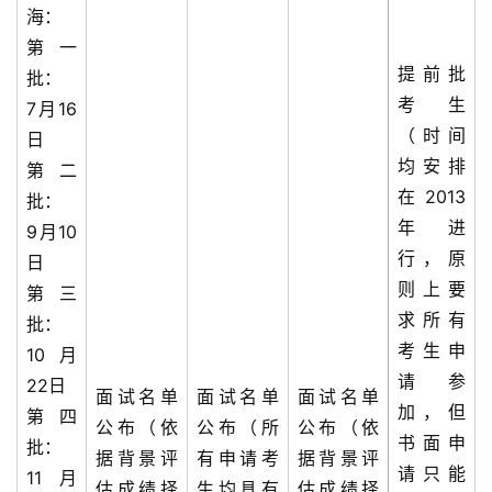
海：
第一
提前批
批：
考生
7月16
（时间
日
均安排
第二
在2013
批：
年进
9月10
行，原
日
则上要
第三
求所有
批：
考生申
10月
请参
22日
面试名单
面试名单
面试名单
加，但
第四
公布（依
公布（所
公布（依
书面申
批：
据背景评
有申请考
据背景评
请只能
11月
估成绩择
生均具有
估成绩择