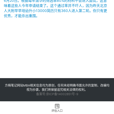
6月20日。根据每年清华的筛选率80%的材料不会进入面试，这意
M
味着这些人今年申请结束了。这个通过率并不吓人，因为昨天北京
B
人大附早早培幼升小13000简历只有360人进入第二轮。你只有更
A
优秀，才能杀出重围。
申
请
公
开
课
M
B
A
咨
询
方楠笔记网站MBA相关信息均为原创，任何未经明确书面允许的复制、改编均
问
视为抄袭，我们将保留追究相关法律的权利。
备案号:京ICP备14002851号-9
答
评估入口