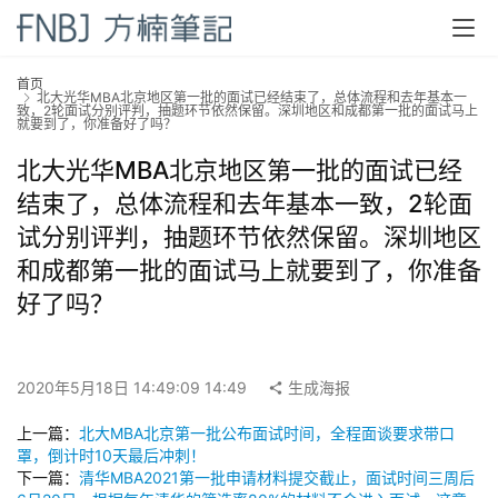
首
首页
北大光华MBA北京地区第一批的面试已经结束了，总体流程和去年基本一
页
致，2轮面试分别评判，抽题环节依然保留。深圳地区和成都第一批的面试马上
就要到了，你准备好了吗？
北大光华MBA北京地区第一批的面试已经
方
楠
结束了，总体流程和去年基本一致，2轮面
备
试分别评判，抽题环节依然保留。深圳地区
考
和成都第一批的面试马上就要到了，你准备
评
好了吗？
论
院
2020年5月18日 14:49:09 14:49
生成海报
校
新
上一篇：
北大MBA北京第一批公布面试时间，全程面谈要求带口
闻
罩，倒计时10天最后冲刺！
下一篇：
清华MBA2021第一批申请材料提交截止，面试时间三周后