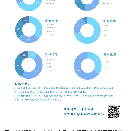
首
页
方
楠
备
考
评
论
院
校