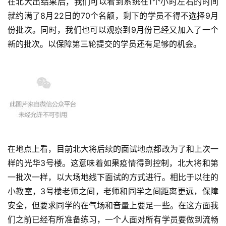
在北大出结果后，我们可以看到系统在1个小时左右的时间
新
就约满了8月22日的70个名额，剩下的学员不得不选择9月
闻
份批次。同时，我们也可以观察到9月份已经又加入了一个
新的批次。以保障第三轮提交的学员还有足够的机会。
M
B
A
申
请
公
开
课
​在地点上看，目前北大将后续的面试地点都改为了和上次一
M
样的光华3号楼。这意味着如果疫情得到控制，北大将和第
B
一批次一样，​以大场地线下面试的方式进行。相比于以往的
A
小教室，3号楼老师之间，老师和同学之间距离更远，保障
咨
安全，但要求同学的在气场和音量上要​足一些。在这方面我
询
们之前已经有所准备练习，一个人面对所有学员要做到流畅
问